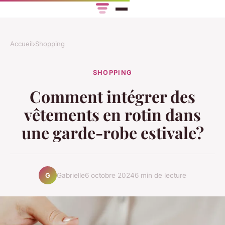
Accueil
›
Shopping
SHOPPING
Comment intégrer des
vêtements en rotin dans
une garde-robe estivale?
Gabrielle
6 octobre 2024
6 min de lecture
G