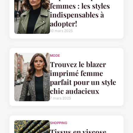
femmes : les styles
indispensables à
adopter!
10 mars 2025
MODE
Trouvez le blazer
imprimé femme
parfait pour un style
chic audacieux
7 mars 2025
SHOPPING
Tissus en viscose