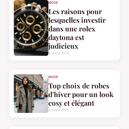
MODE
Les raisons pour
lesquelles investir
dans une rolex
daytona est
judicieux
4 mars 2025
MODE
Top choix de robes
d'hiver pour un look
cosy et élégant
4 mars 2025