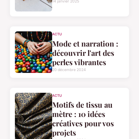
14 janvier 2025
ACTU
Mode et narration :
découvrir l'art des
perles vibrantes
20 décembre 2024
ACTU
Motifs de tissu au
mètre : 10 idées
créatives pour vos
projets