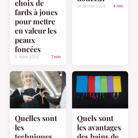
choix de
14 janvier 2025
4 min
fards à joues
pour mettre
en valeur les
peaux
foncées
5 mars 2025
7 min
Quelles sont
Quels sont
les
les avantages
techniques
des bains de