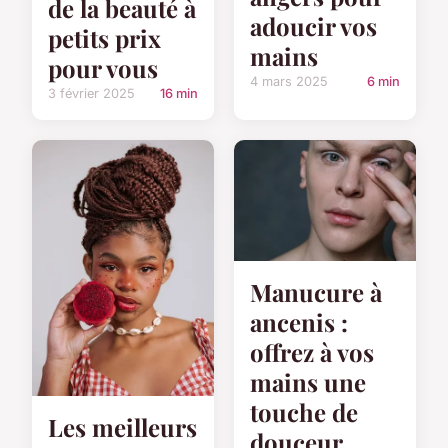
de la beauté à
adoucir vos
petits prix
mains
pour vous
4 mars 2025
6 min
3 février 2025
16 min
Manucure à
ancenis :
offrez à vos
mains une
touche de
Les meilleurs
douceur