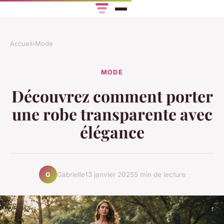
Accueil
›
Mode
MODE
Découvrez comment porter
une robe transparente avec
élégance
Gabrielle
13 janvier 2025
5 min de lecture
G