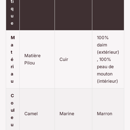
ti
q
u
e
M
100%
a
daim
t
(extérieur)
Matière
é
Cuir
, 100%
Pilou
ri
peau de
a
mouton
u
(intérieur)
C
o
ul
Camel
Marine
Marron
e
u