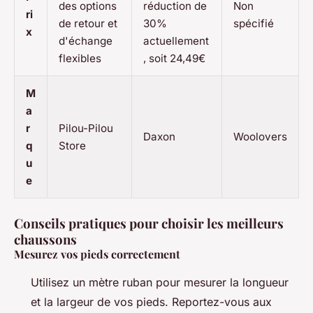
des options
réduction de
Non
ri
de retour et
30%
spécifié
x
d'échange
actuellement
flexibles
, soit 24,49€
M
a
r
Pilou-Pilou
Daxon
Woolovers
q
Store
u
e
Conseils pratiques pour choisir les meilleurs
chaussons
Mesurez vos pieds correctement
Utilisez un mètre ruban pour mesurer la longueur
et la largeur de vos pieds. Reportez-vous aux