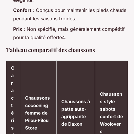
Confort
: Conçus pour maintenir les pieds chauds
pendant les saisons froides.
Prix
: Non spécifié, mais généralement compétitif
pour la qualité offerte4.
Tableau comparatif des chaussons
C
a
r
a
Chausson
c
Chaussons
Chaussons à
s style
t
cocooning
patte auto-
sabots
é
femme de
agrippante
confort de
ri
Pilou-Pilou
de Daxon
Woolover
s
Store
s