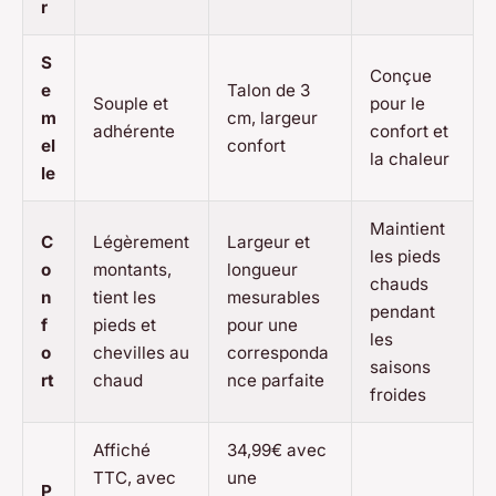
r
S
Conçue
e
Talon de 3
Souple et
pour le
m
cm, largeur
adhérente
confort et
el
confort
la chaleur
le
Maintient
C
Légèrement
Largeur et
les pieds
o
montants,
longueur
chauds
n
tient les
mesurables
pendant
f
pieds et
pour une
les
o
chevilles au
corresponda
saisons
rt
chaud
nce parfaite
froides
Affiché
34,99€ avec
TTC, avec
une
P