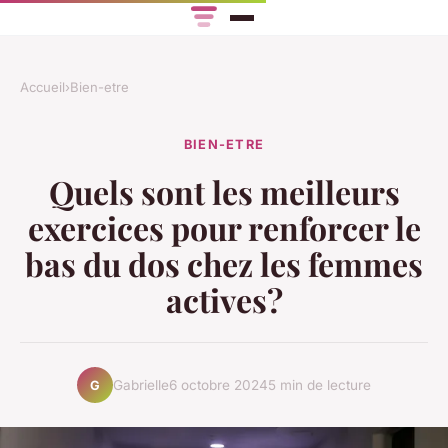
Accueil
›
Bien-etre
BIEN-ETRE
Quels sont les meilleurs
exercices pour renforcer le
bas du dos chez les femmes
actives?
Gabrielle
6 octobre 2024
5 min de lecture
G