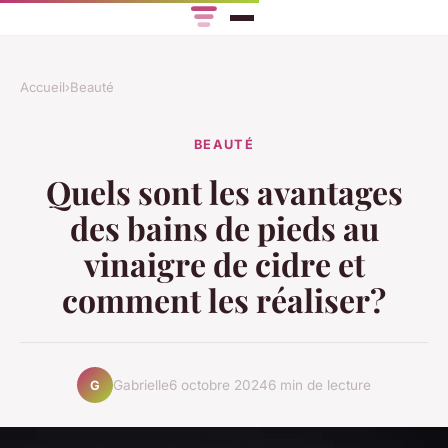
Accueil
›
Beauté
BEAUTÉ
Quels sont les avantages
des bains de pieds au
vinaigre de cidre et
comment les réaliser?
Gabrielle
6 octobre 2024
6 min de lecture
G