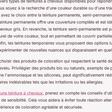
ivers types de teintures à cheveux disponibles pour répond
us soyez à la recherche d'une couleur durable ou d'une tr
avez le choix entre la teinture permanente, semi-permanen
teinture permanente offre une couverture complète et est id
heveux gris. En revanche, la teinture semi-permanente est p
aturel de votre couleur, tout en permettant de couvrir partiell
fin, les teintures temporaires vous proposent des options l
expérimenter de nouvelles nuances qui disparaissent en que
e choisir des produits de coloration qui respectent la santé 
evelu. Privilégier des produits bio ou naturels, exempts de 
 l'ammoniaque et les silicones, peut significativement rédu
res indésirables tels que les irritations ou les allergies.
 une teinture à cheveux
, prenez en compte les conseils d'ut
 de sensibilité. Cela vous aidera à éviter toute réaction alle
érience de coloration agréable et sécurisée.