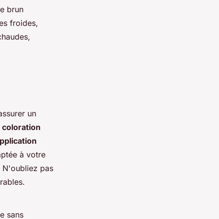
le brun
es froides,
 chaudes,
assurer un
a
coloration
application
aptée à votre
. N'oubliez pas
rables.
re sans