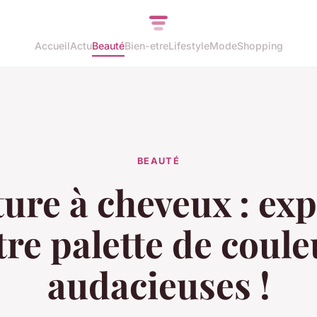
Accueil
Actu
Beauté
Bien-etre
Lifestyle
Mode
Shopping
BEAUTÉ
ture à cheveux : exp
tre palette de coule
audacieuses !