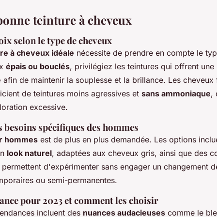
 bonne teinture à cheveux
oix selon le type de cheveux
ure à cheveux idéale
nécessite de prendre en compte le ty
ux
épais ou bouclés
, privilégiez les teintures qui offrent une
e
afin de maintenir la souplesse et la brillance. Les cheveux 
icient de teintures moins agressives et
sans ammoniaque
,
loration excessive.
s besoins spécifiques des hommes
ur hommes
est de plus en plus demandée. Les options inclue
un
look naturel
, adaptées aux cheveux gris, ainsi que des c
 permettent d'expérimenter sans engager un changement déf
emporaires ou semi-permanentes.
ance pour 2023 et comment les choisir
tendances incluent des
nuances audacieuses
comme le bleu