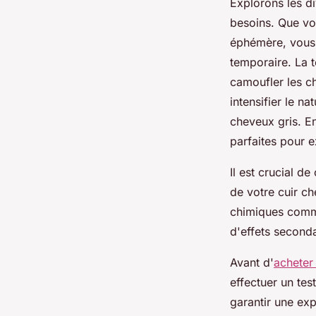
Explorons les d
besoins. Que vo
éphémère, vous 
temporaire. La 
camoufler les c
intensifier le n
cheveux gris. En
parfaites pour 
Il est crucial d
de votre cuir ch
chimiques comme
d'effets secondai
Avant d'
acheter
effectuer un test
garantir une exp