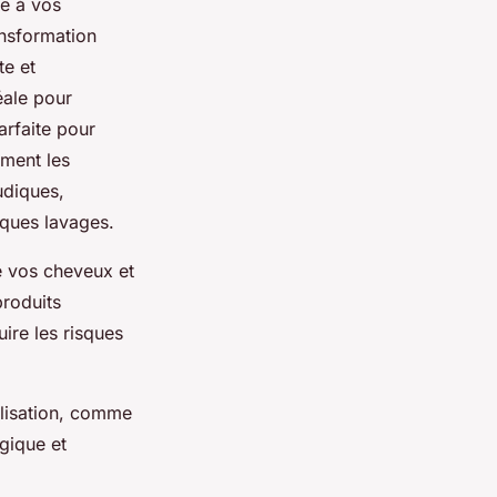
re à vos
ansformation
te et
éale pour
arfaite pour
ement les
udiques,
lques lavages.
de vos cheveux et
produits
ire les risques
ilisation, comme
rgique et