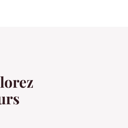
lorez
urs