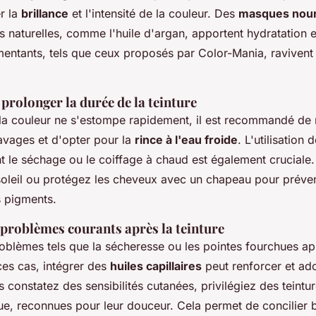
r la
brillance
et l'intensité de la couleur. Des
masques nour
es naturelles, comme l'huile d'argan, apportent hydratation e
mentants, tels que ceux proposés par Color-Mania, ravivent 
prolonger la durée de la teinture
 la couleur ne s'estompe rapidement, il est recommandé de r
avages et d'opter pour la
rince à l'eau froide
. L'utilisation 
t le séchage ou le coiffage à chaud est également cruciale.
 soleil ou protégez les cheveux avec un chapeau pour préven
 pigments.
 problèmes courants après la teinture
oblèmes tels que la sécheresse ou les pointes fourchues apr
ces cas, intégrer des
huiles capillaires
peut renforcer et ado
 constatez des sensibilités cutanées, privilégiez des teintu
, reconnues pour leur douceur. Cela permet de concilier b