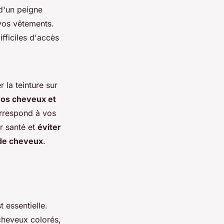
d'un peigne
 vos vêtements.
ifficiles d'accès
 la teinture sur
vos cheveux et
orrespond à vos
r santé et
éviter
e de cheveux
.
t essentielle.
cheveux colorés,