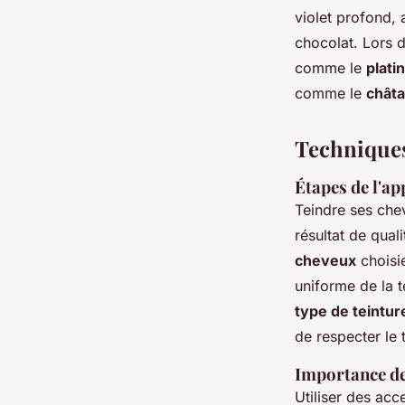
violet profond, 
chocolat. Lors d
comme le
plati
comme le
châta
Techniques 
Étapes de l'ap
Teindre ses che
résultat de qual
cheveux
choisi
uniforme de la t
type de teintur
de respecter le
Importance de 
Utiliser des acc