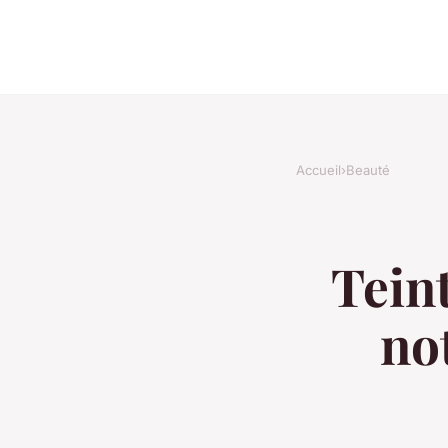
Accueil
›
Beauté
Tein
no