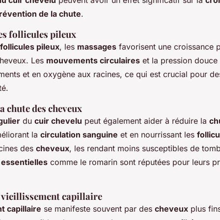
u cuir chevelu
peuvent avoir un effet significatif sur la
cro
révention de la chute
.
s follicules pileux
follicules pileux
, les
massages
favorisent une croissance p
cheveux. Les
mouvements circulaires
et la pression douce
iments et en oxygène aux racines, ce qui est crucial pour d
té.
la chute des cheveux
ulier
du
cuir chevelu
peut également aider à réduire la
ch
éliorant la
circulation sanguine
et en nourrissant les
follic
acines des
cheveux
, les rendant moins susceptibles de tomb
 essentielles
comme le romarin sont réputées pour leurs pro
vieillissement capillaire
t capillaire
se manifeste souvent par des
cheveux
plus fin