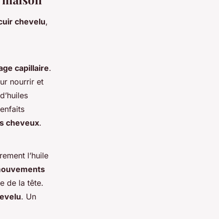
uir chevelu
,
ge capillaire
.
r nourrir et
d’huiles
enfaits
es cheveux
.
ement l’huile
ouvements
 de la tête.
hevelu
. Un