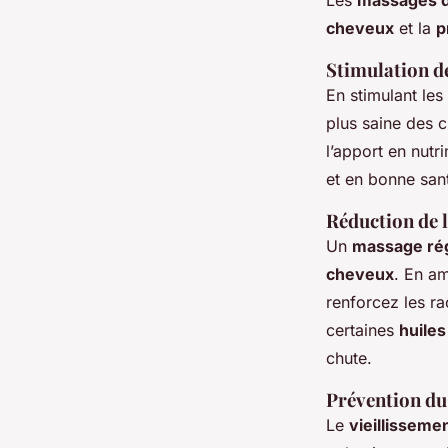
Les
massages d
cheveux
et la
p
Stimulation de
En stimulant les
plus saine des 
l’apport en nutr
et en bonne san
Réduction de 
Un
massage rég
cheveux
. En am
renforcez les r
certaines
huiles
chute.
Prévention du 
Le
vieillissemen