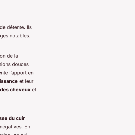
de détente. Ils
ages notables.
ion de la
sions douces
nte l’apport en
issance
et leur
 des cheveux
et
se du cuir
 négatives. En