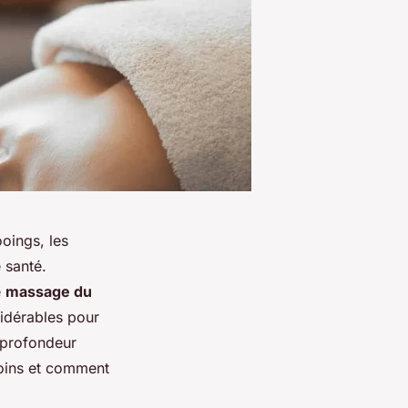
ooings, les
 santé.
e
massage du
sidérables pour
n profondeur
soins et comment