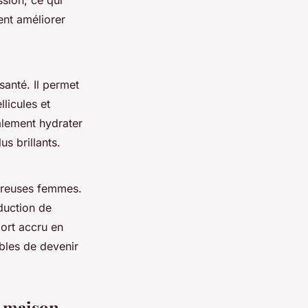
sion, ce qui
ent améliorer
anté. Il permet
llicules et
lement hydrater
us brillants.
reuses femmes.
duction de
port accru en
ibles de devenir
a maison