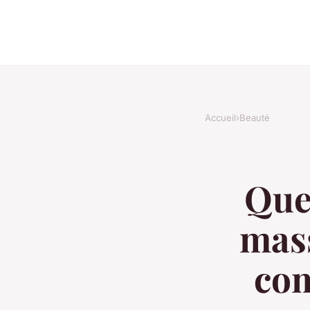
Accueil
›
Beauté
Quel
mass
com