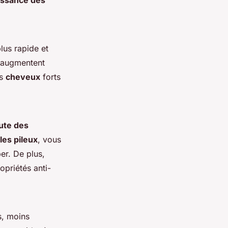
issance des
lus rapide et
 augmentent
es
cheveux
forts
ute des
ules pileux
, vous
er. De plus,
priétés anti-
s, moins