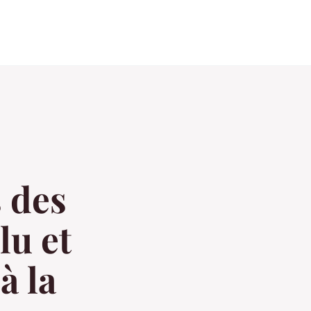
s des
lu et
à la