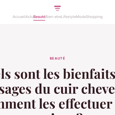
Accueil
Actu
Beauté
Bien-etre
Lifestyle
Mode
Shopping
BEAUTÉ
s sont les bienfait
ages du cuir cheve
ment les effectuer 