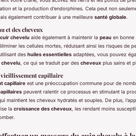
t votre crâne, vous activez les nerfs et les points de pres
xation et la production d’endorphines. Cela peut non seulem
ais également contribuer à une meilleure
santé globale
.
au et des cheveux
cuir chevelu
aide également à maintenir la
peau
en bonne s
liminer les cellules mortes, réduisant ainsi les risques de pe
 utilisant des
huiles essentielles
adaptées, vous pouvez éga
r chevelu
, ce qui se traduit par des
cheveux
plus sains et pl
vieillissement capillaire
t capillaire
est une préoccupation commune pour de nomb
pillaires
peuvent ralentir ce processus en stimulant la pro
ui maintient les cheveux hydratés et souples. De plus, l’ap
ise la
croissance des cheveux
, les rendant moins suscept
tomber.
fectuer un massage du cuir chevelu à l