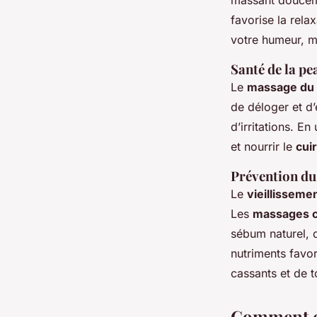
massant doucemen
favorise la rela
votre humeur, m
Santé de la pe
Le
massage du 
de déloger et d’é
d’irritations. En
et nourrir le
cui
Prévention du 
Le
vieillissemen
Les
massages ca
sébum naturel, q
nutriments favor
cassants et de 
Comment ef