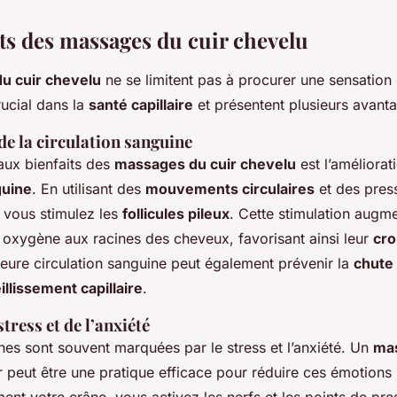
its des massages du cuir chevelu
u cuir chevelu
ne se limitent pas à procurer une sensation 
rucial dans la
santé capillaire
et présentent plusieurs avant
e la circulation sanguine
aux bienfaits des
massages du cuir chevelu
est l’améliorat
guine
. En utilisant des
mouvements circulaires
et des pres
, vous stimulez les
follicules pileux
. Cette stimulation augme
n oxygène aux racines des cheveux, favorisant ainsi leur
cro
leure circulation sanguine peut également prévenir la
chute
illissement capillaire
.
tress et de l’anxiété
es sont souvent marquées par le stress et l’anxiété. Un
mas
r peut être une pratique efficace pour réduire ces émotions