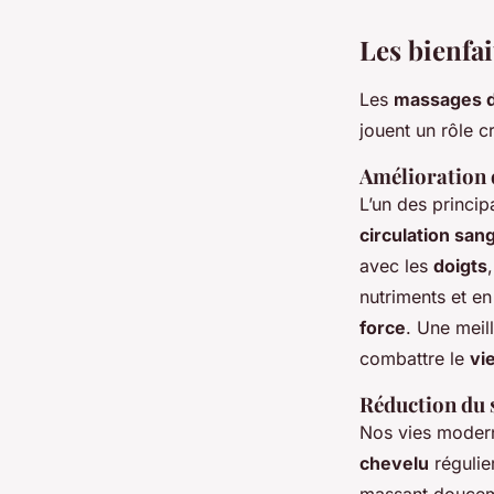
Les bienfa
Les
massages d
jouent un rôle c
Amélioration d
L’un des princip
circulation san
avec les
doigts
nutriments et e
force
. Une meil
combattre le
vie
Réduction du s
Nos vies modern
chevelu
régulie