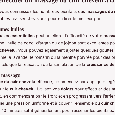
vous connaissez les nombreux bienfaits des
massages du c
nt
les réaliser chez vous pour en tirer le meilleur parti.
nnes huiles
uiles essentielles
peut améliorer l’efficacité de votre
massa
 l’huile de coco, d’argan ou de jojoba sont excellentes pou
 chevelu
. Vous pouvez également ajouter quelques gouttes 
mme la lavande, le romarin ou la menthe poivrée pour des bi
tels que la relaxation ou la stimulation de la
croissance d
e massage
e du cuir chevelu
efficace, commencez par appliquer légèr
ur le
cuir chevelu
. Utilisez vos
doigts
pour effectuer des
m
 en commençant par le front et en progressant vers l’arrière
uer une pression uniforme et à couvrir l’ensemble du
cuir c
 10 minutes suffit généralement pour ressentir les bienfaits.